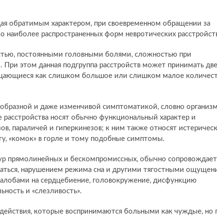
адая обратимым характером, при своевременном обращении за
о наиболее распространенных форм невротических расстройст
стью, постоянными головными болями, сложностью при
 При этом данная подгруппа расстройств может принимать дв
ущающиеся как слишком большое или слишком малое количес
нообразной и даже изменчивой симптоматикой, словно организ
е расстройства носят обычно функциональный характер и
ов, параличей и гиперкинезов; к ним также относят истеричес
оту, «комок» в горле и тому подобные симптомы.
счур прямолинейных и бескомпромиссных, обычно сопровождает
ваться, нарушением режима сна и другими тягостными ощущен
жалобами на сердцебиение, головокружение, дисфункцию
ность и «слезливость».
действия, которые воспринимаются больными как чуждые, но 