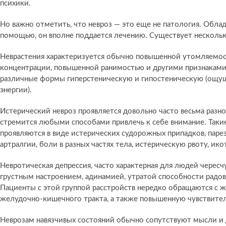
психики.
Но важно отметить, что невроз — это еще не патология. Обл
помощью, он вполне поддается лечению. Существует нескольк
Неврастения характеризуется обычно повышенной утомляемо
концентрации, повышенной ранимостью и другими признаками.
различные формы гиперстеническую и гипостеническую (ощ
энергии).
Истерический невроз проявляется довольно часто весьма раз
стремится любыми способами привлечь к себе внимание. Таки
проявляются в виде истерических судорожных припадков, парез
артралгии, боли в разных частях тела, истерическую рвоту, ик
Невротическая депрессия, часто характерная для людей чере
грустным настроением, адинамией, утратой способности радо
Пациенты с этой группой расстройств нередко обращаются с 
желудочно-кишечного тракта, а также повышенную чувствитель
Неврозам навязчивых состояний обычно сопутствуют мысли и 