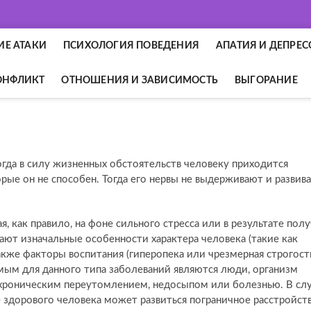
ИЕ АТАКИ
ПСИХОЛОГИЯ ПОВЕДЕНИЯ
АПАТИЯ И ДЕПРЕ
ОНФЛИКТ
ОТНОШЕНИЯ И ЗАВИСИМОСТЬ
ВЫГОРАНИЕ
гда в силу жизненных обстоятельств человеку приходится
рые он не способен. Тогда его нервы не выдерживают и развива
, как правило, на фоне сильного стресса или в результате пол
ют изначальные особенности характера человека (такие как
акже факторы воспитания (гиперопека или чрезмерная строгост
мым для данного типа заболеваний являются люди, организм
хроническим переутомлением, недосыпом или болезнью. В сл
е здорового человека может развиться пограничное расстройст