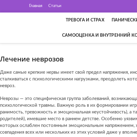
П
Главная
Статьи
е
р
ТРЕВОГА И СТРАХ
ПАНИЧЕСК
е
й
САМООЦЕНКА И ВНУТРЕННИЙ К
т
и
к
Лечение неврозов
с
о
д
Даже самые крепкие нервы имеет свой предел напряжения, ино
е
сталкиваться с психологическими нагрузками, преодолеть кото
р
невроз.
ж
и
Неврозы — это специфическая группа заболеваний, возникающая
м
психологической травмы. Важную роль в их формировании игра
о
ранимость, тревожность и эмоциональная неустойчивость), а т
м
родителей), имевшие место в раннем детстве. Особенно уязви
у
которых ослаблен постоянным эмоциональным напряжением, 
совпадения всех или нескольких из этих условий даже у вполн