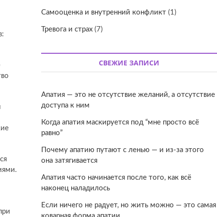
Самооценка и внутренний конфликт
(1)
Тревога и страх
(7)
в:
СВЕЖИЕ ЗАПИСИ
е
тво
Апатия — это не отсутствие желаний, а отсутствие
доступа к ним
м
Когда апатия маскируется под “мне просто всё
кие
равно”
Почему апатию путают с ленью — и из-за этого
ся
она затягивается
иями.
Апатия часто начинается после того, как всё
наконец наладилось
Если ничего не радует, но жить можно — это самая
при
коварная форма апатии