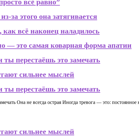
просто всё равно”
з-за этого она затягивается
, как всё наконец наладилось
жно — это самая коварная форма апатии
и ты перестаёшь это замечать
угают сильнее мыслей
и ты перестаёшь это замечать
амечать Она не всегда острая Иногда тревога — это: постоянно
угают сильнее мыслей