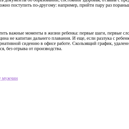
 можно поступить по-другому: например, прийти пару раз порань
ить важные моменты в жизни ребенка: первые шаги, первые сло
щина не капитан дальнего плавания. И еще, если разлука с реб
рнативной сидению в офисе работе. Скользящий график, удаленн
ся, без отрыва от производства.
у мужчин