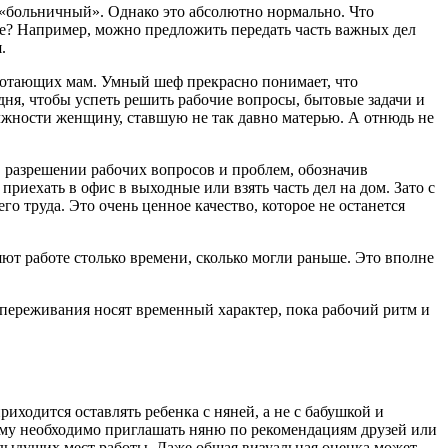
 «больничный». Однако это абсолютно нормально. Что
сте? Например, можно предложить передать часть важных дел
.
ботающих мам. Умный шеф прекрасно понимает, что
ня, чтобы успеть решить рабочие вопросы, бытовые задачи и
лжности женщину, ставшую не так давно матерью. А отнюдь не
 разрешении рабочих вопросов и проблем, обозначив
риехать в офис в выходные или взять часть дел на дом. Зато с
 труда. Это очень ценное качество, которое не останется
т работе столько времени, сколько могли раньше. Это вполне
е переживания носят временный характер, пока рабочий ритм и
иходится оставлять ребенка с няней, а не с бабушкой и
уму необходимо приглашать няню по рекомендациям друзей или
едыдущих мест работы. Даже общая визуальная оценка может