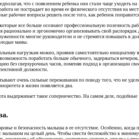
полагая, что с появлением ребенка они стали чаще уходить на
работа не пострадает во время ее физического отсутствия на ме
ные рабочие вопросы решить после того, как ребенок поправится
 которые все больше осознают профессиональную полезность ра
 рационально и эргономично организовывать свой распорядок д
руженности многие руководители и не стремятся повышать в до
олодые мамы.
альным нагрузкам можно, проявив самостоятельно инициативу в
озможность поработать больше обычного, задержаться вечером, п
ю без сверхурочных часов, поменяв подход к организации своего
спективной должности.
ают очень сильные переживания по поводу того, что не уделяю
риоритета в жизни появляется два.
бота выдерживает такое соперничество. На самом деле, подобны
ва.
вье и безопасность малыша в ее отсутствие. Особенно, когда пр
 с малышом на целый день. Чтобы свести беспокойство к миним
ть документы об образовании, состоянии здоровья, отзывы с пр