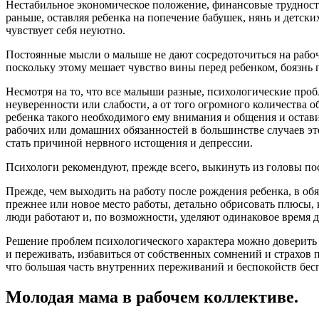
Нестабильное экономическое положение, финансовые трудност
раньше, оставляя ребенка на попечение бабушек, нянь и детс
чувствует себя неуютно.
Постоянные мысли о малыше не дают сосредоточиться на рабоч
поскольку этому мешает чувство вины перед ребенком, боязнь
Несмотря на то, что все малыши разные, психологические про
неуверенности или слабости, а от того огромного количества о
ребенка такого необходимого ему внимания и общения и остави
рабочих или домашних обязанностей в большинстве случаев эт
стать причиной нервного истощения и депрессии.
Психологи рекомендуют, прежде всего, выкинуть из головы пост
Прежде, чем выходить на работу после рождения ребенка, в об
прежнее или новое место работы, детально обрисовать плюсы, 
люди работают и, по возможности, уделяют одинаковое время 
Решение проблем психологического характера можно доверить с
и переживать, избавиться от собственных сомнений и страхов 
что большая часть внутренних переживаний и беспокойств бес
Молодая мама в рабочем коллективе.