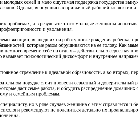
и молодых семей и мало ощутимая поддержка государства выну
ких садов. Однако, вернувшись в привычный рабочий коллектив 
их проблемах, и в результате этого молодые женщины испытыва
 профнепригодности и увольнения.
блемы женщин, вышедших на работу после рождения ребенка, пр
бязанностей, которые разом обрушиваются на ее голову. Как маме
в немного времени себе на отдых – действительно серьезная про
о вызывает психологический дискомфорт и внутреннее напряжени
оянное стремление к идеальной образцовости, а во-вторых, пере
язательном порядке стоит провести серьезный и доверительный 
которые даст семье работа, и обсудить распределение домашних 
дому и семейным проблемам.
пециалисту, но в ряде случаев женщина с этим справляется и б
психологи рекомендуют не полениться детально их проанализиров
почвенна.