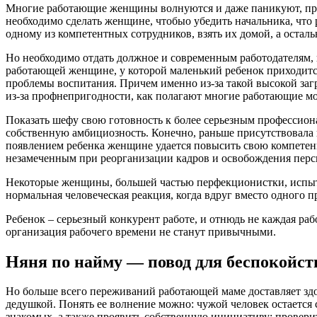
Многие работающие женщины волнуются и даже паникуют, пред
необходимо сделать женщине, чтобыо убедить начальника, что 
одному из компетентных сотрудников, взять их домой, а осталь
Но необходимо отдать должное и современным работодателям,
работающей женщине, у которой маленький ребенок приходится
проблемы воспитания. Причем именно из-за такой высокой заг
из-за профнепригодности, как полагают многие работающие м
Показать шефу свою готовность к более серьезным профессион
собственную амбициозность. Конечно, раньше присутствовала в
появлением ребенка женщине удается повысить свою компетенци
незамеченным при реорганизации кадров и освобождения пер
Некоторые женщины, большей частью перфекционистки, испытыв
нормальная человеческая реакция, когда вдруг вместо одного п
Ребенок – серьезный конкурент работе, и отнюдь не каждая ра
организация рабочего времени не станут привычными.
Няня по найму — повод для беспокойст
Но больше всего переживаний работающей маме доставляет здоро
дедушкой. Понять ее волнение можно: чужой человек остается
знакомых, а также проявить собственную инициативу: провери