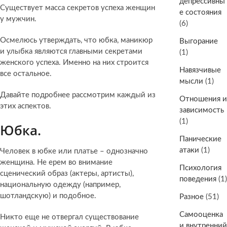
депрессивны
Существует масса секретов успеха женщин
е состояния
у мужчин.
(6)
Осмелюсь утверждать, что юбка, маникюр
Выгорание
и улыбка являются главными секретами
(1)
женского успеха. Именно на них строится
Навязчивые
все остальное.
мысли
(1)
Давайте подробнее рассмотрим каждый из
Отношения и
этих аспектов.
зависимость
(1)
Юбка.
Панические
атаки
(1)
Человек в юбке или платье – однозначно
женщина. Не ерем во внимание
Психология
сценический образ (актеры, артисты),
поведения
(1)
национальную одежду (например,
шотландскую) и подобное.
Разное
(51)
Самооценка
Никто еще не отвергал существование
и внутренний