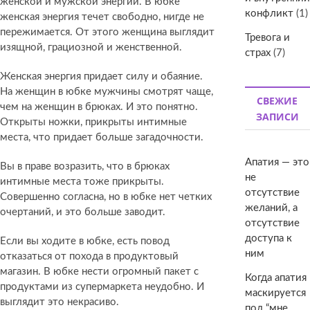
женской и мужской энергий. В юбке
конфликт
(1)
женская энергия течет свободно, нигде не
пережимается. От этого женщина выглядит
Тревога и
изящной, грациозной и женственной.
страх
(7)
Женская энергия придает силу и обаяние.
На женщин в юбке мужчины смотрят чаще,
СВЕЖИЕ
чем на женщин в брюках. И это понятно.
ЗАПИСИ
Открыты ножки, прикрыты интимные
места, что придает больше загадочности.
Апатия — это
Вы в праве возразить, что в брюках
не
интимные места тоже прикрыты.
отсутствие
Совершенно согласна, но в юбке нет четких
желаний, а
очертаний, и это больше заводит.
отсутствие
доступа к
Если вы ходите в юбке, есть повод
ним
отказаться от похода в продуктовый
магазин. В юбке нести огромный пакет с
Когда апатия
продуктами из супермаркета неудобно. И
маскируется
выглядит это некрасиво.
под “мне