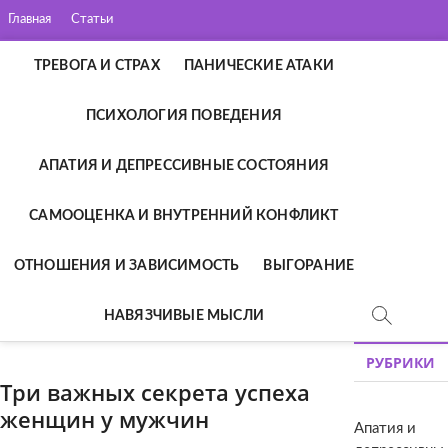
П
Главная
Статьи
е
р
ТРЕВОГА И СТРАХ
ПАНИЧЕСКИЕ АТАКИ
е
й
ПСИХОЛОГИЯ ПОВЕДЕНИЯ
т
и
к
АПАТИЯ И ДЕПРЕССИВНЫЕ СОСТОЯНИЯ
с
о
САМООЦЕНКА И ВНУТРЕННИЙ КОНФЛИКТ
д
е
ОТНОШЕНИЯ И ЗАВИСИМОСТЬ
ВЫГОРАНИЕ
р
ж
НАВЯЗЧИВЫЕ МЫСЛИ
и
м
РУБРИКИ
о
м
Три важных секрета успеха
у
женщин у мужчин
Апатия и